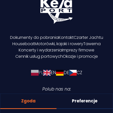
Dokumenty do pobrania
Kontakt
Czarter Jachtu
Houseboat
Motorówki, kajaki i rowery
Tawerna
Koncerty i wydarzenia
Imprezy firmowe
Cennik usług portowych
Okazje i promocje
PL
EN
DE
CZ
Polub nas na:
Zgoda
Preferencje