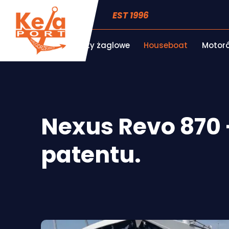
EST 1996
Jachty żaglowe
Houseboat
Motorów
Nexus Revo 870
patentu.