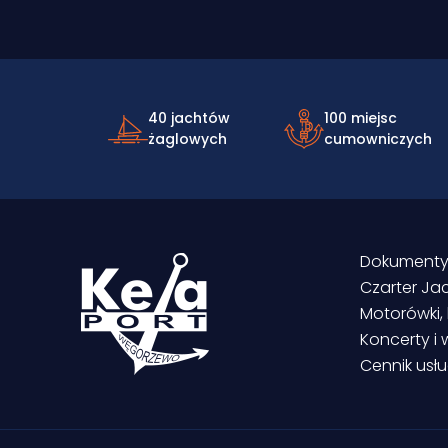
40 jachtów
100 miejsc
żaglowych
cumowniczych
Dokumenty
Czarter Ja
Motorówki, 
Koncerty i
Cennik usł