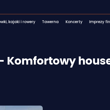
ki, kajaki i rowery
Tawerna
Koncerty
Imprezy f
 - Komfortowy hous