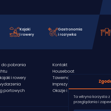
Kajaki
Gastronomia
i rowery
i rozrywka
 do pobrania
Kontakt
chtu
Houseboat
kajaki i rowery
Tawerna
Zgod
 wydarzenia
Imprezy firmowe
ug portowych
Okazje i promocje
Ta witryna korzysta 
przeglądania i zape