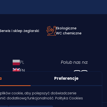
Ekologiczne
Serwis i sklep żeglarski
WC chemiczne
PL
Polub nas na:
EN
a
Preferencje
DE
CZ
z plików cookie, aby polepszyć doświadczenie
wnić dodatkową funkcjonalność.
Polityka Cookies