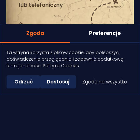
lub telefoniczny
info@keja.com.pl
Zgoda
Preferencje
+48 603 846 199
Ta witryna korzysta z plików cookie, aby polepszyć
Braci Ejsmontów 2,
doświadczenie przeglądania i zapewnić dodatkową
11-600 Węgorzewo
funkcjonalność.
Polityka Cookies
Odrzuć
Dostosuj
Zgoda na wszystko
KONTAKT DO WŁAŚCIELA
uwagi,
+48 603 846 199
sugestie, reklamacje, współpraca
reklamowa itp.
tomasz@keja.com.pl